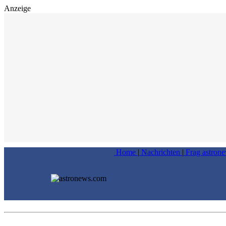
Anzeige
Home
|
Nachrichten
|
Frag astron