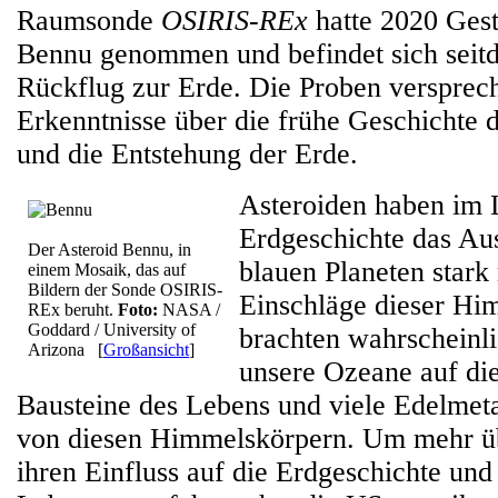
Raumsonde
OSIRIS-REx
hatte 2020 Ges
Bennu genommen und befindet sich seit
Rückflug zur Erde. Die Proben versprec
Erkenntnisse über die frühe Geschichte
und die Entstehung der Erde.
Asteroiden haben im 
Erdgeschichte das Au
Der Asteroid Bennu, in
blauen Planeten stark
einem Mosaik, das auf
Bildern der Sonde OSIRIS-
Einschläge dieser Hi
REx beruht.
Foto:
NASA /
Goddard / University of
brachten wahrscheinli
Arizona
[
Großansicht
]
unsere Ozeane auf di
Bausteine des Lebens und viele Edelmet
von diesen Himmelskörpern. Um mehr ü
ihren Einfluss auf die Erdgeschichte und