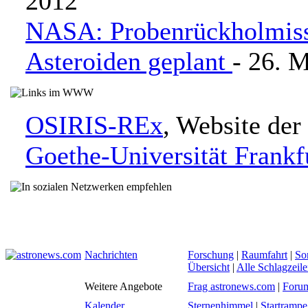
2012
NASA: Probenrückholmiss
Asteroiden geplant
- 26. 
OSIRIS-REx
, Website de
Goethe-Universität Frank
Nachrichten
Forschung
|
Raumfahrt
|
So
Übersicht
|
Alle Schlagzeil
Weitere Angebote
Frag astronews.com
|
Foru
Kalender
Sternenhimmel
|
Startrampe