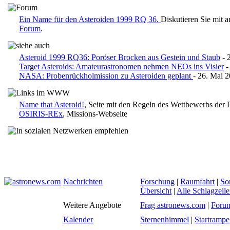
Ein Name für den Asteroiden 1999 RQ 36.
Diskutieren Sie mit 
Forum
.
Asteroid 1999 RQ36: Poröser Brocken aus Gestein und Staub
- 
Target Asteroids: Amateurastronomen nehmen NEOs ins Visier
-
NASA: Probenrückholmission zu Asteroiden geplant
- 26. Mai 
Name that Asteroid!
, Seite mit den Regeln des Wettbewerbs der 
OSIRIS-REx
, Missions-Webseite
Nachrichten
Forschung
|
Raumfahrt
|
So
Übersicht
|
Alle Schlagzeil
Weitere Angebote
Frag astronews.com
|
Foru
Kalender
Sternenhimmel
|
Startrampe