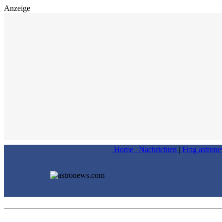
Anzeige
Home
|
Nachrichten
|
Frag astron