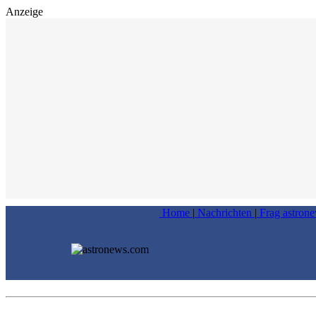
Anzeige
Home
|
Nachrichten
|
Frag astron