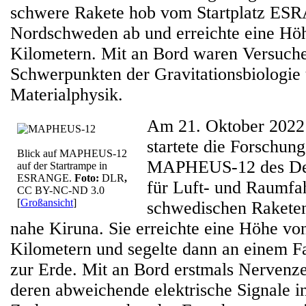
schwere Rakete hob vom Startplatz ES
Nordschweden ab und erreichte eine Hö
Kilometern. Mit an Bord waren Versuche
Schwerpunkten der Gravitationsbiologie
Materialphysik.
Am 21. Oktober 2022
startete die Forschung
Blick auf MAPHEUS-12
MAPHEUS-12 des Deu
auf der Startrampe in
ESRANGE.
Foto:
DLR
,
für Luft- und Raumfa
CC BY-NC-ND 3.0
[
Großansicht
]
schwedischen Raket
nahe Kiruna. Sie erreichte eine Höhe vo
Kilometern und segelte dann an einem F
zur Erde. Mit an Bord erstmals Nervenze
deren abweichende elektrische Signale i