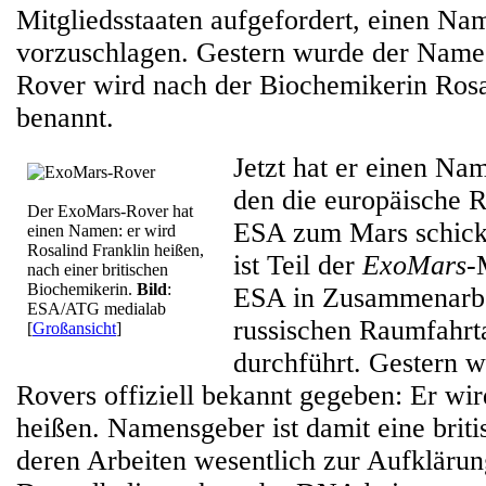
Mitgliedsstaaten aufgefordert, einen Na
vorzuschlagen. Gestern wurde der Name v
Rover wird nach der Biochemikerin Rosa
benannt.
Jetzt hat er einen Nam
den die europäische 
Der ExoMars-Rover hat
ESA zum Mars schick
einen Namen: er wird
Rosalind Franklin heißen,
ist Teil der
ExoMars
-
nach einer britischen
Biochemikerin.
Bild
:
ESA in Zusammenarbe
ESA/ATG medialab
russischen Raumfahr
[
Großansicht
]
durchführt. Gestern 
Rovers offiziell bekannt gegeben: Er wi
heißen. Namensgeber ist damit eine brit
deren Arbeiten wesentlich zur Aufklärun