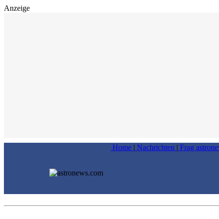
Anzeige
Home
|
Nachrichten
|
Frag astron