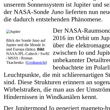
unserem Sonnensystem ist Jupiter und s
der NASA-Sonde
Juno
lieferten nun neu
die dadurch entstehenden Phänomene.
Der NASA-Raumson
2016 im Orbit um Jupit
Blick der Sonde Juno auf
über die elektromagn
Jupiter und die Monde Io
und Europa (links).
Bild
:
zwischen Io und Jupite
NASA/JPL-Caltech / SwRI
/ MSSS / Roman
unbekannter Detailtreu
Tkachenko
[
Großansicht
]
beobachtete im Polarl
Leuchtpunkte, die mit schlierenartigen 
sind. Diese Strukturen erinnern an sog
Wirbelstraßen, die man aus der Umströ
Hindernissen in Windkanälen kennt.
Der Jupitermond Io generiert magneto-