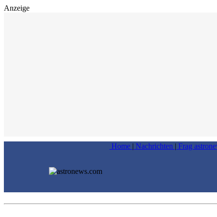
Anzeige
Home
|
Nachrichten
|
Frag astron