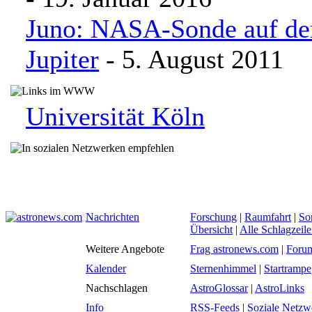
Juno: NASA-Sonde auf d
Jupiter
- 5. August 2011
Universität Köln
Nachrichten
Forschung
|
Raumfahrt
|
So
Übersicht
|
Alle Schlagzeil
Weitere Angebote
Frag astronews.com
|
Foru
Kalender
Sternenhimmel
|
Startrampe
Nachschlagen
AstroGlossar
|
AstroLinks
Info
RSS-Feeds
|
Soziale Netzw