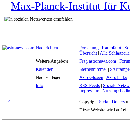
Max-Planck-Institut für K
Nachrichten
Forschung
|
Raumfahrt
|
So
Übersicht
|
Alle Schlagzeil
Weitere Angebote
Frag astronews.com
|
Foru
Kalender
Sternenhimmel
|
Startrampe
Nachschlagen
AstroGlossar
|
AstroLinks
Info
RSS-Feeds
|
Soziale Netzw
Impressum
|
Nutzungsbedi
^
Copyright
Stefan Deiters
un
Diese Website wird auf ein