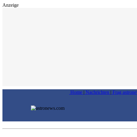
Anzeige
Home
|
Nachrichten
|
Frag astron