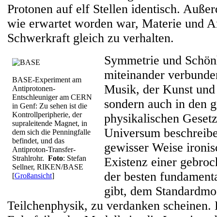
Protonen auf elf Stellen identisch. Auße
wie erwartet worden war, Materie und An
Schwerkraft gleich zu verhalten.
Symmetrie und Schönh
miteinander verbunden
BASE-Experiment am
Musik, der Kunst und 
Antiprotonen-
Entschleuniger am CERN
sondern auch in den 
in Genf: Zu sehen ist die
Kontrollperipherie, der
physikalischen Gesetz
supraleitende Magnet, in
Universum beschreiben
dem sich die Penningfalle
befindet, und das
gewisser Weise ironis
Antiproton-Transfer-
Strahlrohr.
Foto
: Stefan
Existenz einer gebro
Sellner, RIKEN/BASE
der besten fundamenta
[
Großansicht
]
gibt, dem Standardmo
Teilchenphysik, zu verdanken scheinen. 