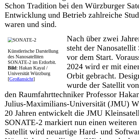
Schon Tradition bei den Würzburger Satel
Entwicklung und Betrieb zahlreiche Studi
waren und sind.
Nach über zwei Jahre
steht der Nanosatell
Künstlerische Darstellung
vor dem Start. Voraus
des Nanosatelliten
SONATE-2 im Erdorbit.
2024 wird er mit eine
Bild
: Hakan Kayal /
Universität Würzburg
Orbit gebracht. Desig
[
Großansicht
]
wurde der Satellit v
den Raumfahrttechniker Professor Haka
Julius-Maximilians-Universität (JMU) W
20 Jahren entwickelt die JMU Kleinsatel
SONATE-2 markiert nun einen weiteren
Satellit wird neuartige Hard- und Softwa