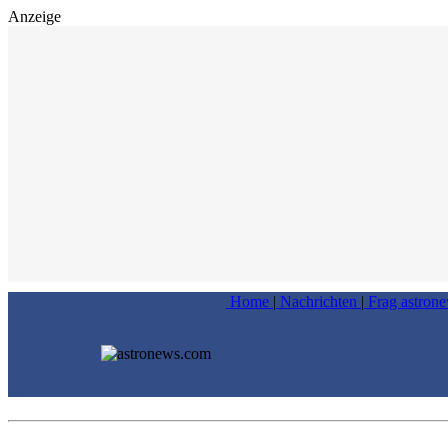
Anzeige
Home
|
Nachrichten
|
Frag astron