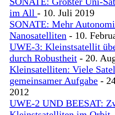
SONATE: Größter Uni-Sate
im All
- 10. Juli 2019
SONATE: Mehr Autonomie
Nanosatelliten
- 10. Febru
UWE-3: Kleinstsatellit üb
durch Robustheit
- 20. Au
Kleinsatelliten: Viele Sate
gemeinsamer Aufgabe
- 24
2012
UWE-2 UND BEESAT: Zwe
Kleinstsatelliten im Orbit
-