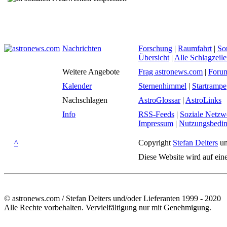
Nachrichten
Forschung
|
Raumfahrt
|
So
Übersicht
|
Alle Schlagzeil
Weitere Angebote
Frag astronews.com
|
Foru
Kalender
Sternenhimmel
|
Startrampe
Nachschlagen
AstroGlossar
|
AstroLinks
Info
RSS-Feeds
|
Soziale Netzw
Impressum
|
Nutzungsbedi
^
Copyright
Stefan Deiters
un
Diese Website wird auf ein
© astronews.com / Stefan Deiters und/oder Lieferanten 1999 - 2020
Alle Rechte vorbehalten. Vervielfältigung nur mit Genehmigung.