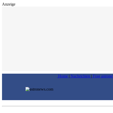
Anzeige
Home
|
Nachrichten
|
Frag astron