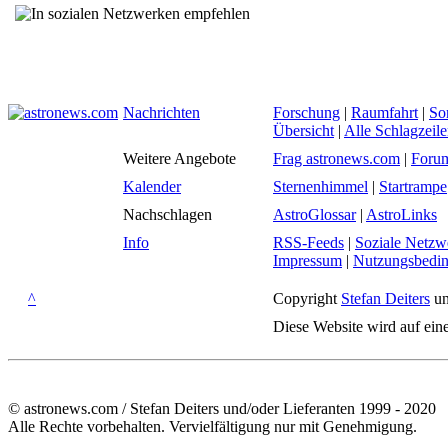
Nachrichten
Forschung
|
Raumfahrt
|
So
Übersicht
|
Alle Schlagzeil
Weitere Angebote
Frag astronews.com
|
Foru
Kalender
Sternenhimmel
|
Startrampe
Nachschlagen
AstroGlossar
|
AstroLinks
Info
RSS-Feeds
|
Soziale Netzw
Impressum
|
Nutzungsbedi
^
Copyright
Stefan Deiters
un
Diese Website wird auf ein
© astronews.com / Stefan Deiters und/oder Lieferanten 1999 - 2020
Alle Rechte vorbehalten. Vervielfältigung nur mit Genehmigung.