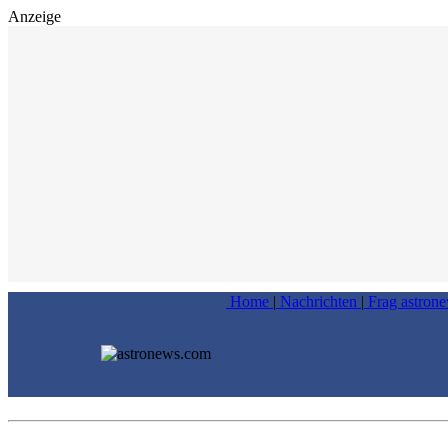
Anzeige
Home
|
Nachrichten
|
Frag astron