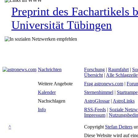
Preprint des Fachartikels 
Universität Tübingen
Nachrichten
Forschung
|
Raumfahrt
|
So
Übersicht
|
Alle Schlagzeil
Weitere Angebote
Frag astronews.com
|
Foru
Kalender
Sternenhimmel
|
Startrampe
Nachschlagen
AstroGlossar
|
AstroLinks
Info
RSS-Feeds
|
Soziale Netzw
Impressum
|
Nutzungsbedi
^
Copyright
Stefan Deiters
un
Diese Website wird auf ein