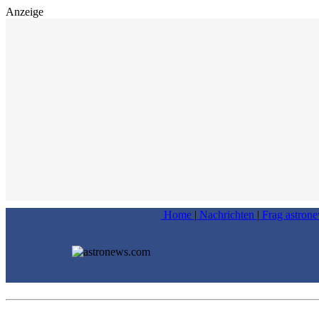
Anzeige
Home
|
Nachrichten
|
Frag astron