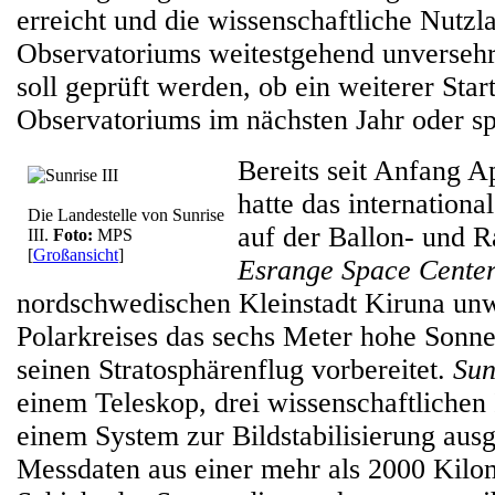
erreicht und die wissenschaftliche Nutzla
Observatoriums weitestgehend unverseh
soll geprüft werden, ob ein weiterer Star
Observatoriums im nächsten Jahr oder spä
Bereits seit Anfang Ap
hatte das internationa
Die Landestelle von Sunrise
auf der Ballon- und R
III.
Foto:
MPS
[
Großansicht
]
Esrange Space Cente
nordschwedischen Kleinstadt Kiruna unw
Polarkreises das sechs Meter hohe Sonn
seinen Stratosphärenflug vorbereitet.
Sun
einem Teleskop, drei wissenschaftlichen
einem System zur Bildstabilisierung ausg
Messdaten aus einer mehr als 2000 Kilo