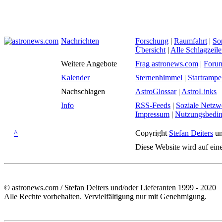
Nachrichten
Forschung
|
Raumfahrt
|
So
Übersicht
|
Alle Schlagzeil
Weitere Angebote
Frag astronews.com
|
Foru
Kalender
Sternenhimmel
|
Startrampe
Nachschlagen
AstroGlossar
|
AstroLinks
Info
RSS-Feeds
|
Soziale Netzw
Impressum
|
Nutzungsbedi
^
Copyright
Stefan Deiters
un
Diese Website wird auf ein
© astronews.com / Stefan Deiters und/oder Lieferanten 1999 - 2020
Alle Rechte vorbehalten. Vervielfältigung nur mit Genehmigung.