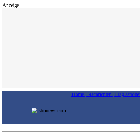
Anzeige
Home
|
Nachrichten
|
Frag astron