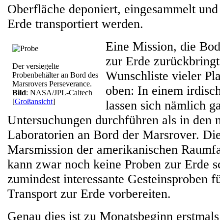
Oberfläche deponiert, eingesammelt und
Erde transportiert werden.
Eine Mission, die B
zur Erde zurückbringt,
Der versiegelte
Wunschliste vieler Pl
Probenbehälter an Bord des
Marsrovers Perseverance.
oben: In einem irdis
Bild
: NASA/JPL-Caltech
[
Großansicht
]
lassen sich nämlich g
Untersuchungen durchführen als in den 
Laboratorien an Bord der Marsrover. Die
Marsmission der amerikanischen Raum
kann zwar noch keine Proben zur Erde s
zumindest interessante Gesteinsproben fü
Transport zur Erde vorbereiten.
Genau dies ist zu Monatsbeginn erstmal