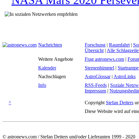
NASA Mars 2020 Perseve
Nachrichten
Forschung
|
Raumfahrt
|
So
Übersicht
|
Alle Schlagzeil
Weitere Angebote
Frag astronews.com
|
Foru
Kalender
Sternenhimmel
|
Startrampe
Nachschlagen
AstroGlossar
|
AstroLinks
Info
RSS-Feeds
|
Soziale Netzw
Impressum
|
Nutzungsbedi
^
Copyright
Stefan Deiters
un
Diese Website wird auf ein
© astronews.com / Stefan Deiters und/oder Lieferanten 1999 - 2020