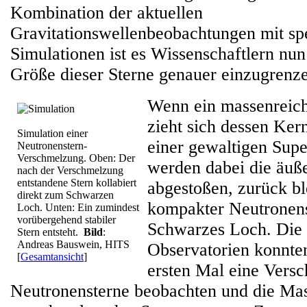
Kombination der aktuellen
Gravitationswellenbeobachtungen mit sp
Simulationen ist es Wissenschaftlern nun
Größe dieser Sterne genauer einzugrenz
Wenn ein massenreiche
zieht sich dessen Ke
Simulation einer
einer gewaltigen Sup
Neutronenstern-
Verschmelzung. Oben: Der
werden dabei die äuße
nach der Verschmelzung
entstandene Stern kollabiert
abgestoßen, zurück ble
direkt zum Schwarzen
kompakter Neutronens
Loch. Unten: Ein zumindest
vorübergehend stabiler
Schwarzes Loch. Die
Stern entsteht.
Bild
:
Andreas Bauswein, HITS
Observatorien konnte
[
Gesamtansicht
]
ersten Mal eine Vers
Neutronensterne beobachten und die Mas