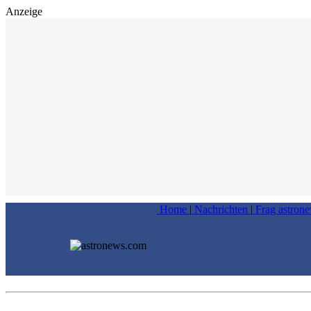
Anzeige
Home
|
Nachrichten
|
Frag astron