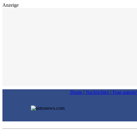
Anzeige
Home
|
Nachrichten
|
Frag astron