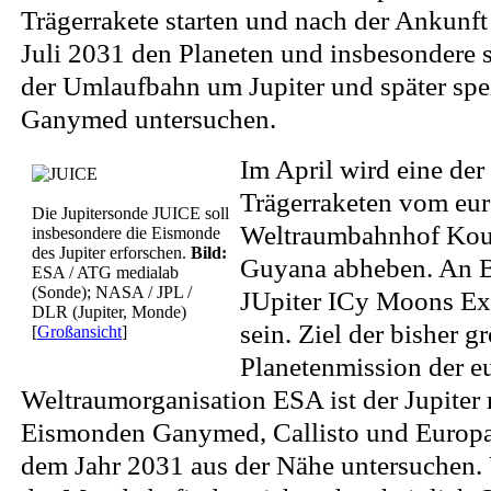
Trägerrakete starten und nach der Ankunft
Juli 2031 den Planeten und insbesondere 
der Umlaufbahn um Jupiter und später sp
Ganymed untersuchen.
Im April wird eine der 
Trägerraketen vom eu
Die Jupitersonde JUICE soll
Weltraumbahnhof Kour
insbesondere die Eismonde
des Jupiter erforschen.
Bild:
Guyana abheben. An B
ESA / ATG medialab
(Sonde); NASA / JPL /
JUpiter ICy Moons Exp
DLR (Jupiter, Monde)
sein. Ziel der bisher g
[
Großansicht
]
Planetenmission der e
Weltraumorganisation ESA ist der Jupiter 
Eismonden Ganymed, Callisto und Europa
dem Jahr 2031 aus der Nähe untersuchen. 