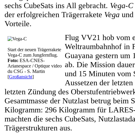
sechs CubeSats ins All gebracht.
Vega-C
der erfolgreichen Trägerrakete
Vega
und 
Vorteile.
Flug VV21 hob vom e
Weltraumbahnhof in F
Start der neuen Trägerrakete
Guayana gestern um
Vega-C zum Jungfernflug.
Foto:
ESA-CNES-
ab. Die Mission dauer
Arianespace / Optique video
du CSG - S. Martin
und 15 Minuten vom S
[
Großansicht
]
Aussetzen der letzten
letzten Zündung des Oberstufentriebw
Gesamtmasse der Nutzlast betrug beim St
Kilogramm: 296 Kilogramm für LARES-
machten die sechs CubeSats, Nutzlastad
Trägerstrukturen aus.