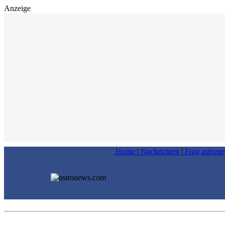
Anzeige
Home
|
Nachrichten
|
Frag astron