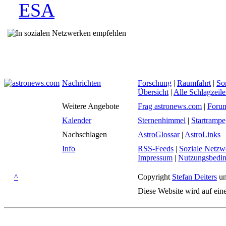
ESA
Nachrichten
Forschung
|
Raumfahrt
|
So
Übersicht
|
Alle Schlagzeil
Weitere Angebote
Frag astronews.com
|
Foru
Kalender
Sternenhimmel
|
Startrampe
Nachschlagen
AstroGlossar
|
AstroLinks
Info
RSS-Feeds
|
Soziale Netzw
Impressum
|
Nutzungsbedi
^
Copyright
Stefan Deiters
un
Diese Website wird auf ein