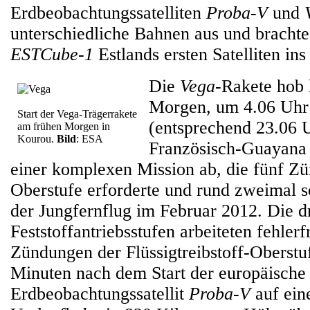
Erdbeobachtungssatelliten
Proba-V
und
unterschiedliche Bahnen aus und bracht
ESTCube-1
Estlands ersten Satelliten ins 
Die
Vega
-Rakete hob 
Morgen, um 4.06 Uh
Start der Vega-Trägerrakete
(entsprechend 23.06 U
am frühen Morgen in
Kourou.
Bild
: ESA
Französisch-Guayana 
einer komplexen Mission ab, die fünf Z
Oberstufe erforderte und rund zweimal s
der Jungfernflug im Februar 2012. Die d
Feststoffantriebsstufen arbeiteten fehler
Zündungen der Flüssigtreibstoff-Oberst
Minuten nach dem Start der europäische
Erdbeobachtungssatellit
Proba‑V
auf ein