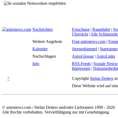
Nachrichten
Forschung
|
Raumfahrt
|
So
Übersicht
|
Alle Schlagzeil
Weitere Angebote
Frag astronews.com
|
Foru
Kalender
Sternenhimmel
|
Startrampe
Nachschlagen
AstroGlossar
|
AstroLinks
Info
RSS-Feeds
|
Soziale Netzw
Impressum
|
Nutzungsbedi
^
Copyright
Stefan Deiters
un
Diese Website wird auf ein
© astronews.com / Stefan Deiters und/oder Lieferanten 1999 - 2020
Alle Rechte vorbehalten. Vervielfältigung nur mit Genehmigung.