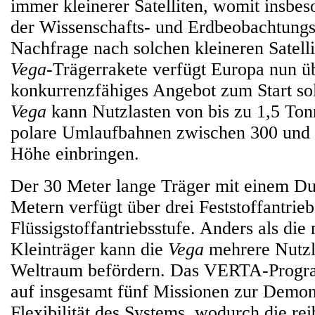
immer kleinerer Satelliten, womit insbe
der Wissenschafts- und Erdbeobachtungs
Nachfrage nach solchen kleineren Satellit
Vega
-Trägerrakete verfügt Europa nun ü
konkurrenzfähiges Angebot zum Start sol
Vega
kann Nutzlasten von bis zu 1,5 Ton
polare Umlaufbahnen zwischen 300 und
Höhe einbringen.
Der 30 Meter lange Träger mit einem Du
Metern verfügt über drei Feststoffantrie
Flüssigstoffantriebsstufe. Anders als die
Kleinträger kann die
Vega
mehrere Nutzl
Weltraum befördern. Das VERTA-Progra
auf insgesamt fünf Missionen zur Demons
Flexibilität des Systems, wodurch die re