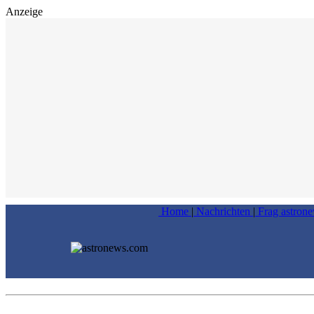
Anzeige
Home
|
Nachrichten
|
Frag astron