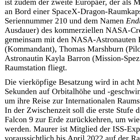
ist zudem der zweite Europäer, der als M
an Bord einer SpaceX-Dragon-Raumkaps
Seriennummer 210 und dem Namen
End
Ausdauer) des kommerziellen NASA-C
gemeinsam mit den NASA-Astronauten R
(Kommandant), Thomas Marshburn (Pil
Astronautin Kayla Barron (Mission-Spezia
Raumstation fliegt.
Die vierköpfige Besatzung wird in acht
Sekunden auf Orbitalhöhe und -geschwin
um ihre Reise zur Internationalen Raumst
In der Zwischenzeit soll die erste Stufe 
Falcon 9 zur Erde zurückkehren, um wi
werden. Maurer ist Mitglied der ISS-Exp
voraussichtlich bis April 2022 auf der R