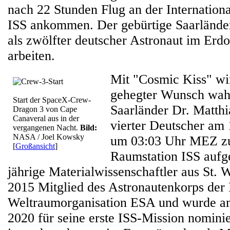
nach 22 Stunden Flug an der Internation
ISS ankommen. Der gebürtige Saarländer 
als zwölfter deutscher Astronaut im Erdo
arbeiten.
Mit "Cosmic Kiss" wir
gehegter Wunsch wahr
Start der SpaceX-Crew-
Saarländer Dr. Matthi
Dragon 3 von Cape
Canaveral aus in der
vierter Deutscher am
vergangenen Nacht.
Bild:
NASA / Joel Kowsky
um 03:03 Uhr MEZ zur
[
Großansicht
]
Raumstation ISS aufg
jährige Materialwissenschaftler aus St. We
2015 Mitglied des Astronautenkorps der
Weltraumorganisation ESA und wurde a
2020 für seine erste ISS-Mission nomini