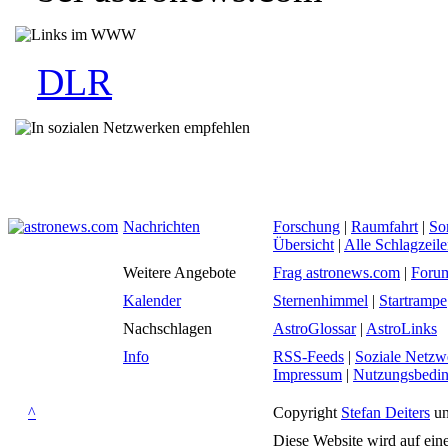
DLR
Nachrichten
Forschung
|
Raumfahrt
|
So
Übersicht
|
Alle Schlagzeil
Weitere Angebote
Frag astronews.com
|
Foru
Kalender
Sternenhimmel
|
Startrampe
Nachschlagen
AstroGlossar
|
AstroLinks
Info
RSS-Feeds
|
Soziale Netzw
Impressum
|
Nutzungsbedi
^
Copyright
Stefan Deiters
un
Diese Website wird auf ein