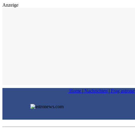
Anzeige
Home
|
Nachrichten
|
Frag astron