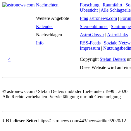
Nachrichten
Forschung
|
Raumfahrt
|
So
Übersicht
|
Alle Schlagzeil
Weitere Angebote
Frag astronews.com
|
Foru
Kalender
Sternenhimmel
|
Startrampe
Nachschlagen
AstroGlossar
|
AstroLinks
Info
RSS-Feeds
|
Soziale Netzw
Impressum
|
Nutzungsbedi
^
Copyright
Stefan Deiters
un
Diese Website wird auf ein
© astronews.com / Stefan Deiters und/oder Lieferanten 1999 - 2020
Alle Rechte vorbehalten. Vervielfältigung nur mit Genehmigung.
URL dieser Seite:
https://astronews.com:443/news/artikel/2020/12