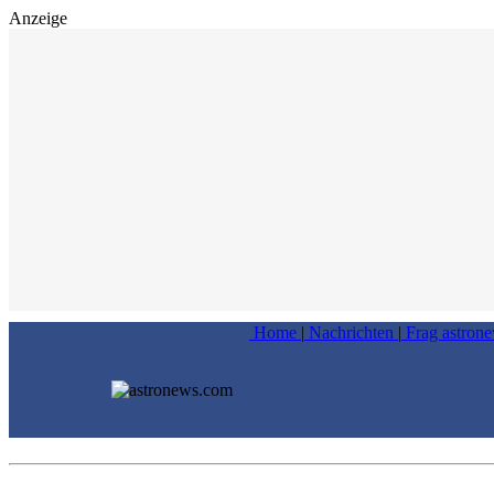
Anzeige
Home
|
Nachrichten
|
Frag astron