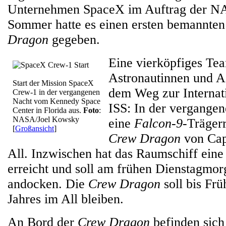
Unternehmen SpaceX im Auftrag der NA
Sommer hatte es einen ersten bemannten
Dragon
gegeben.
Eine vierköpfiges Te
Astronautinnen und As
Start der Mission SpaceX
dem Weg zur Internat
Crew-1 in der vergangenen
Nacht vom Kennedy Space
ISS: In der vergangen
Center in Florida aus.
Foto
:
NASA/Joel Kowsky
eine
Falcon-9
-Trägerr
[
Großansicht
]
Crew Dragon
von Cap
All. Inzwischen hat das Raumschiff ein
erreicht und soll am frühen Dienstagmor
andocken. Die
Crew Dragon
soll bis Frü
Jahres im All bleiben.
An Bord der
Crew Dragon
befinden sich 