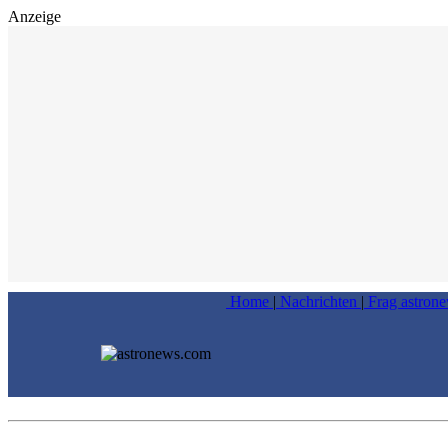
Anzeige
Home
|
Nachrichten
|
Frag astron