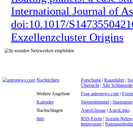
International Journal of A
doi:10.1017/S147355042
Exzellenzcluster Origins
Nachrichten
Forschung
|
Raumfahrt
|
So
Übersicht
|
Alle Schlagzeil
Weitere Angebote
Frag astronews.com
|
Foru
Kalender
Sternenhimmel
|
Startrampe
Nachschlagen
AstroGlossar
|
AstroLinks
Info
RSS-Feeds
|
Soziale Netzw
Impressum
|
Nutzungsbedi