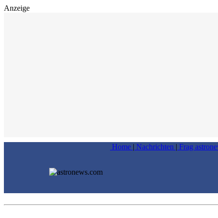
Anzeige
Home
|
Nachrichten
|
Frag astron