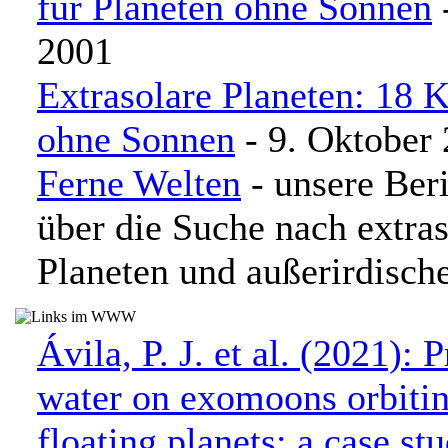
für Planeten ohne Sonnen
-
2001
Extrasolare Planeten: 18 
ohne Sonnen
- 9. Oktober
Ferne Welten
- unsere Beri
über die Suche nach extra
Planeten und außerirdisc
Ávila, P. J. et al. (2021): 
water on exomoons orbitin
floating planets: a case stu