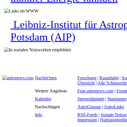
Leibniz-Institut für Astro
Potsdam (AIP)
Nachrichten
Forschung
|
Raumfahrt
|
So
Übersicht
|
Alle Schlagzeil
Weitere Angebote
Frag astronews.com
|
Foru
Kalender
Sternenhimmel
|
Startrampe
Nachschlagen
AstroGlossar
|
AstroLinks
Info
RSS-Feeds
|
Soziale Netzw
Impressum
|
Nutzungsbedi