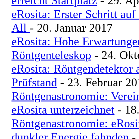
erreicht Startplatz
- 29. Ap
eRosita: Erster Schritt au
All
- 20. Januar 2017
eRosita: Hohe Erwartunge
Röntgenteleskop
- 24. Okt
eRosita: Röntgendetektor 
Prüfstand
- 23. Februar 20
Röntgenastronomie: Verei
eRosita unterzeichnet
- 18
Röntgenastronomie: eRosit
dunkler Energie fahnden
- 