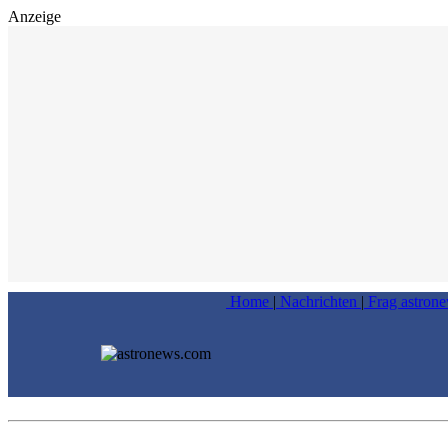
Anzeige
Home
|
Nachrichten
|
Frag astron