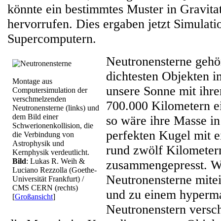
könnte ein bestimmtes Muster in Gravita
hervorrufen. Dies ergaben jetzt Simulati
Supercomputern.
Neutronensterne gehö
dichtesten Objekten 
Montage aus
unsere Sonne mit ihr
Computersimulation der
verschmelzenden
700.000 Kilometern e
Neutronensterne (links) und
dem Bild einer
so wäre ihre Masse in
Schwerionenkollision, die
perfekten Kugel mit 
die Verbindung von
Astrophysik und
rund zwölf Kilometer
Kernphysik verdeutlicht.
Bild
: Lukas R. Weih &
zusammengepresst. W
Luciano Rezzolla (Goethe-
Neutronensterne mitei
Universität Frankfurt) /
CMS CERN (rechts)
und zu einem hyperm
[
Großansicht
]
Neutronenstern versc