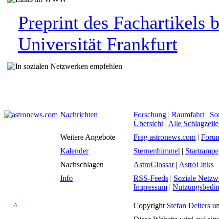
Preprint des Fachartikels 
Universität Frankfurt
Nachrichten
Forschung
|
Raumfahrt
|
So
Übersicht
|
Alle Schlagzeil
Weitere Angebote
Frag astronews.com
|
Foru
Kalender
Sternenhimmel
|
Startrampe
Nachschlagen
AstroGlossar
|
AstroLinks
Info
RSS-Feeds
|
Soziale Netzw
Impressum
|
Nutzungsbedi
^
Copyright
Stefan Deiters
un