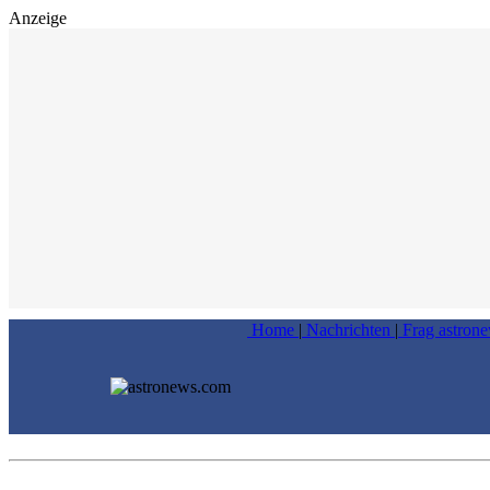
Anzeige
Home
|
Nachrichten
|
Frag astron