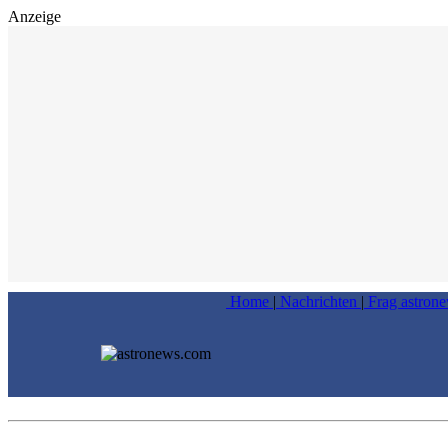
Anzeige
Home
|
Nachrichten
|
Frag astron