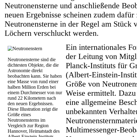
Neutronensterne und anschließende Beo
neuen Ergebnisse scheinen zudem dafür 
Neutronensterne in der Regel am Stück
Löchern verschluckt werden.
Ein internationales F
der Leitung von Mitg
Neutronensterne sind die
Planck-Instituts für G
dichtesten Objekte, die die
Astronomie direkt
(Albert-Einstein-Insti
beobachten kann. Sie haben
eine Masse von rund einer
Größe von Neutronens
halben Million Erden bei
Weise ermittelt. Dazu
einem Durchmesser von nur
rund 22 Kilometern nach
eine allgemeine Besc
den neuen Ergebnissen.
Diese Illustration zeigt die
unbekannten Verhalte
Größe eines
Neutronensternmateri
Neutronensterns im
Vergleich zur Region
Multimessenger-Beob
Hannover, Heimatstadt des
Albert-Einstein-Instituts