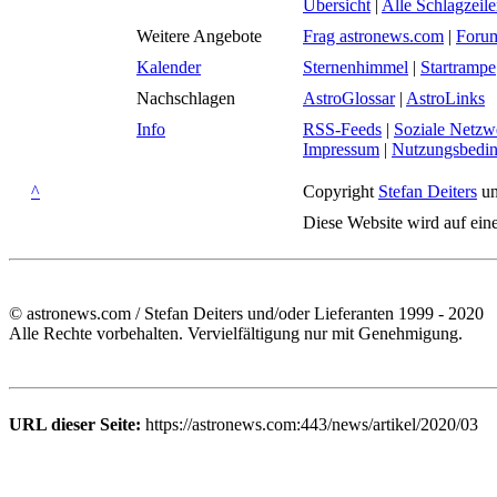
Übersicht
|
Alle Schlagzeil
Weitere Angebote
Frag astronews.com
|
Foru
Kalender
Sternenhimmel
|
Startrampe
Nachschlagen
AstroGlossar
|
AstroLinks
Info
RSS-Feeds
|
Soziale Netzw
Impressum
|
Nutzungsbedi
^
Copyright
Stefan Deiters
un
Diese Website wird auf ein
© astronews.com / Stefan Deiters und/oder Lieferanten 1999 - 2020
Alle Rechte vorbehalten. Vervielfältigung nur mit Genehmigung.
URL dieser Seite:
https://astronews.com:443/news/artikel/2020/03