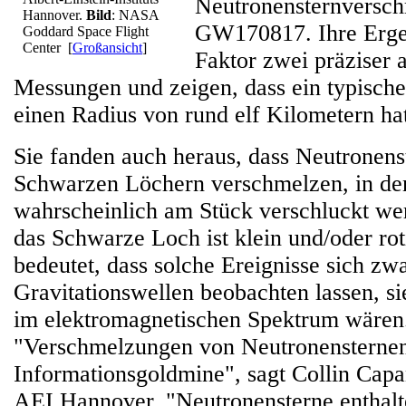
Neutronensternversc
Hannover.
Bild
: NASA
GW170817. Ihre Erge
Goddard Space Flight
Center
[
Großansicht
]
Faktor zwei präziser a
Messungen und zeigen, dass ein typisch
einen Radius von rund elf Kilometern ha
Sie fanden auch heraus, dass Neutronenst
Schwarzen Löchern verschmelzen, in den
wahrscheinlich am Stück verschluckt wer
das Schwarze Loch ist klein und/oder rot
bedeutet, dass solche Ereignisse sich zwa
Gravitationswellen beobachten lassen, si
im elektromagnetischen Spektrum wären
"Verschmelzungen von Neutronensternen
Informationsgoldmine", sagt Collin Cap
AEI Hannover. "Neutronensterne enthalte