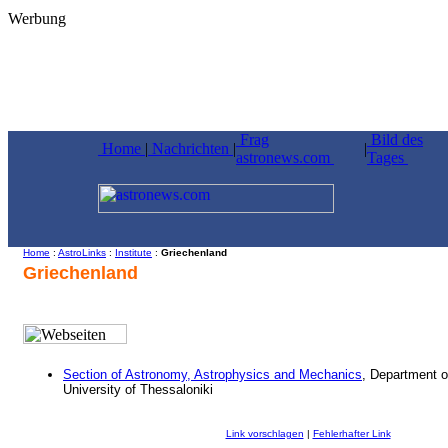
Werbung
Frag
Bild des
Home
|
Nachrichten
|
|
astronews.com
Tages
Home
:
AstroLinks
:
Institute
:
Griechenland
Griechenland
Section of Astronomy, Astrophysics and Mechanics
, Department o
University of Thessaloniki
Link vorschlagen
|
Fehlerhafter Link