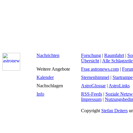
Nachrichten
Forschung
|
Raumfahrt
|
So
Übersicht
|
Alle Schlagzeil
Weitere Angebote
Frag astronews.com
|
Foru
Kalender
Sternenhimmel
|
Startrampe
Nachschlagen
AstroGlossar
|
AstroLinks
Info
RSS-Feeds
|
Soziale Netzw
Impressum
|
Nutzungsbedi
Copyright
Stefan Deiters
un