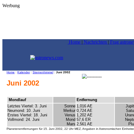
Werbung
Home
|
Nachrichten
|
Frag astron
Home
:
Kalender
:
Sternenhimmel
:
Juni 2002
Juni
2002
Mondlauf
Entfernung
Letztes Viertel: 3. Juni
Sonne
1,016 AE
Jupit
Neumond: 10. Juni
Merkur
0,724 AE
Satu
Erstes Viertel: 18. Juni
Venus
1,202 AE
Uran
Vollmond: 24. Juni
Mond
57,6 ER
Nept
Mars
2,561 AE
Plu
Planetenentfernungen für 15. Juni 2002, 22 Uhr MEZ, Angaben in Astronomischen Einheite