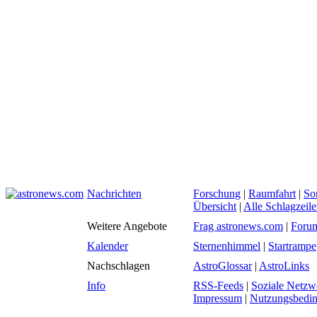
Nachrichten
Forschung
|
Raumfahrt
|
So
Übersicht
|
Alle Schlagzeil
Weitere Angebote
Frag astronews.com
|
Foru
Kalender
Sternenhimmel
|
Startrampe
Nachschlagen
AstroGlossar
|
AstroLinks
Info
RSS-Feeds
|
Soziale Netzw
Impressum
|
Nutzungsbedi