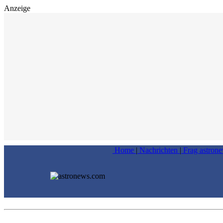
Anzeige
Home
|
Nachrichten
|
Frag astron