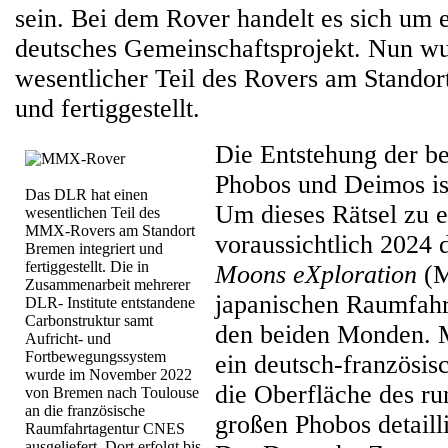
sein. Bei dem Rover handelt es sich um e
deutsches Gemeinschaftsprojekt. Nun wu
wesentlicher Teil des Rovers am Standor
und fertiggestellt.
Die Entstehung der 
Phobos und Deimos ist
Das DLR hat einen
Um dieses Rätsel zu en
wesentlichen Teil des
MMX-Rovers am Standort
voraussichtlich 2024 
Bremen integriert und
fertiggestellt. Die in
Moons eXploration
(M
Zusammenarbeit mehrerer
japanischen Raumfah
DLR- Institute entstandene
Carbonstruktur samt
den beiden Monden. M
Aufricht- und
Fortbewegungssystem
ein deutsch-französis
wurde im November 2022
die Oberfläche des r
von Bremen nach Toulouse
an die französische
großen Phobos detaill
Raumfahrtagentur CNES
ausgeliefert. Dort erfolgt bis