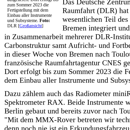
Das Deutsche Zentrum
zum Sommer 2023 die
Raumfahrt (DLR) hat
Fertigstellung mit dem
Einbau aller Instrumente
wesentlichen Teil des
und Subsysteme.
Foto:
DLR
[
Großansicht
]
Bremen integriert und 
in Zusammenarbeit mehrerer DLR-Institu
Carbonstruktur samt Aufricht- und Fort
in dieser Woche von Bremen nach Toulo
französische Raumfahrtagentur CNES gel
Dort erfolgt bis zum Sommer 2023 die Fe
dem Einbau aller Instrumente und Subsy
Dazu zählem auch das Radiometer mini
Spektrometer RAX. Beide Instrumente 
Berlin gebaut und bereits zuvor nach Tou
"Mit dem MMX-Rover betreten wir tech
denn noch nie ist ein Erkundungsfahrzeu