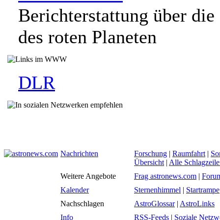
Berichterstattung über die
des roten Planeten
DLR
Nachrichten
Forschung
|
Raumfahrt
|
So
Übersicht
|
Alle Schlagzeil
Weitere Angebote
Frag astronews.com
|
Foru
Kalender
Sternenhimmel
|
Startrampe
Nachschlagen
AstroGlossar
|
AstroLinks
Info
RSS-Feeds
|
Soziale Netzw