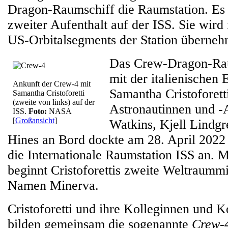
Dragon-Raumschiff die Raumstation. Es is
zweiter Aufenthalt auf der ISS. Sie wird
US-Orbitalsegments der Station überneh
Das Crew-Dragon-Ra
mit der italienischen
Ankunft der Crew-4 mit
Samantha Cristoforet
Samantha Cristoforetti
(zweite von links) auf der
Astronautinnen und -A
ISS.
Foto:
NASA
[
Großansicht
]
Watkins, Kjell Lindg
Hines an Bord dockte am 28. April 202
die Internationale Raumstation ISS an. M
beginnt Cristoforettis zweite Weltraumm
Namen Minerva.
Cristoforetti und ihre Kolleginnen und
bilden gemeinsam die sogenannte
Crew-