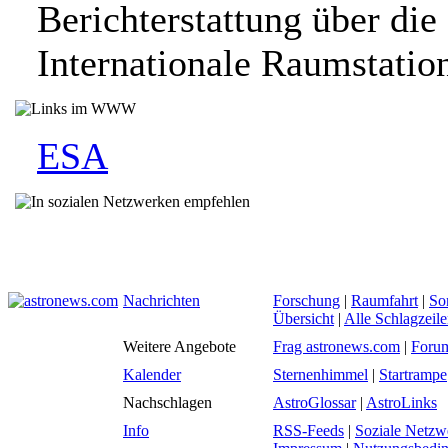
Berichterstattung über die
Internationale Raumstatio
ESA
Nachrichten
Forschung
|
Raumfahrt
|
So
Übersicht
|
Alle Schlagzeil
Weitere Angebote
Frag astronews.com
|
Foru
Kalender
Sternenhimmel
|
Startrampe
Nachschlagen
AstroGlossar
|
AstroLinks
Info
RSS-Feeds
|
Soziale Netzw