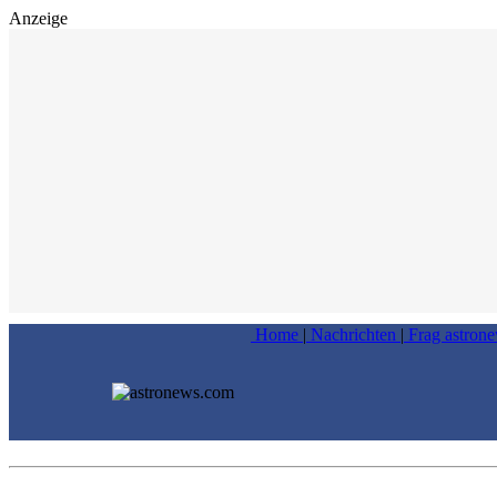
Anzeige
Home
|
Nachrichten
|
Frag astron