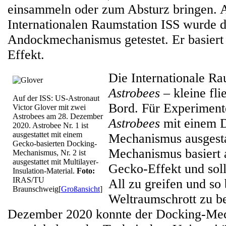
einsammeln oder zum Absturz bringen. 
Internationalen Raumstation ISS wurde d
Andockmechanismus getestet. Er basier
Effekt.
Die Internationale Ra
Astrobees
– kleine fl
Auf der ISS: US-Astronaut
Bord. Für Experiment
Victor Glover mit zwei
Astrobees am 28. Dezember
Astrobees
mit einem 
2020. Astrobee Nr. 1 ist
ausgestattet mit einem
Mechanismus ausgesta
Gecko-basierten Docking-
Mechanismus basiert a
Mechanismus, Nr. 2 ist
ausgestattet mit Multilayer-
Gecko-Effekt und soll
Insulation-Material.
Foto:
IRAS/TU
All zu greifen und so 
Braunschweig
[
Großansicht
]
Weltraumschrott zu be
Dezember 2020 konnte der Docking-Me