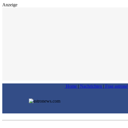
Anzeige
Home
|
Nachrichten
|
Frag astron