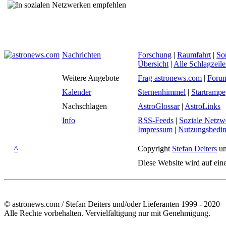
Nachrichten
Forschung
|
Raumfahrt
|
So
Übersicht
|
Alle Schlagzeil
Weitere Angebote
Frag astronews.com
|
Foru
Kalender
Sternenhimmel
|
Startrampe
Nachschlagen
AstroGlossar
|
AstroLinks
Info
RSS-Feeds
|
Soziale Netzw
Impressum
|
Nutzungsbedi
^
Copyright
Stefan Deiters
un
Diese Website wird auf ein
© astronews.com / Stefan Deiters und/oder Lieferanten 1999 - 2020
Alle Rechte vorbehalten. Vervielfältigung nur mit Genehmigung.