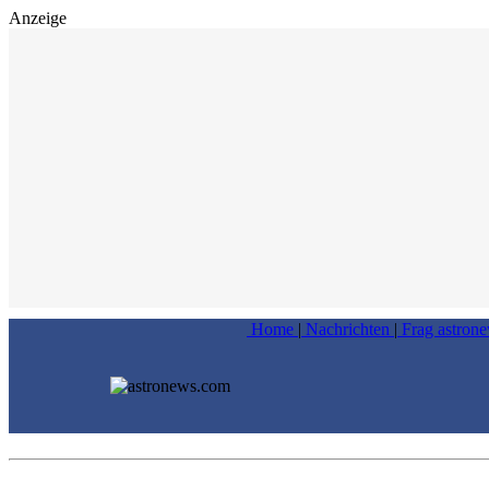
Anzeige
Home
|
Nachrichten
|
Frag astron