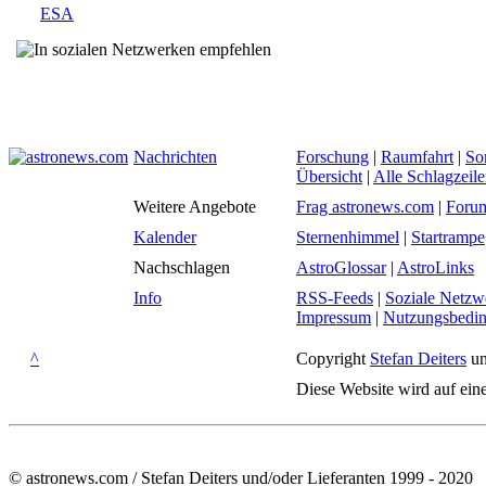
ESA
Nachrichten
Forschung
|
Raumfahrt
|
So
Übersicht
|
Alle Schlagzeil
Weitere Angebote
Frag astronews.com
|
Foru
Kalender
Sternenhimmel
|
Startrampe
Nachschlagen
AstroGlossar
|
AstroLinks
Info
RSS-Feeds
|
Soziale Netzw
Impressum
|
Nutzungsbedi
^
Copyright
Stefan Deiters
un
Diese Website wird auf ein
© astronews.com / Stefan Deiters und/oder Lieferanten 1999 - 2020