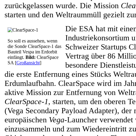
zurückgelassen wurde. Die Mission
Clea
starten und den Weltraummüll gezielt zu
Die ESA hat mit eine
Industriekonsortium u
So soll es aussehen, wenn
Schweizer Startups C
die Sonde ClearSpace-1 das
Bauteil Vespa im Erdorbit
Vertrag über 86 Milli
einfängt.
Bild:
ClearSpace
SA
[
Großansicht
]
besondere Dienstleist
die erste Entfernung eines Stücks Weltr
Erdumlaufbahn. ClearSpace wird im Jahr
aktive Mission zur Entfernung von Welt
ClearSpace-1
, starten, um den oberen Te
(Vega Secondary Payload Adapter), der 
europäischen
Vega
-Launcher verwendet 
einzusammeln und zum Wiedereintritt zu