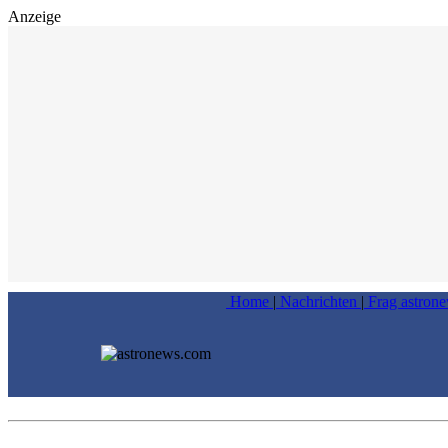
Anzeige
Home
|
Nachrichten
|
Frag astron