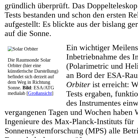
gründlich überprüft. Das Doppelteleskop
Tests bestanden und schon den ersten Re
aufgestellt: Es blickte aus der bislang g
auf die Sonne.
Ein wichtiger Meilens
Inbetriebnahme des I
Die Raumsonde Solar
(Polarimetric und Hel
Orbiter (hier eine
künstlerische Darstellung)
an Bord der ESA-Ra
befindet sich derzeit auf
dem Weg in Richtung
Orbiter
ist erreicht: 
Sonne.
Bild
: ESA/ATG
Tests ergaben, funkti
medialab
[
Großansicht
]
des Instrumentes einw
vergangenen Tagen und Wochen haben W
Ingenieure des Max-Planck-Instituts für
Sonnensystemforschung (MPS) alle Betri