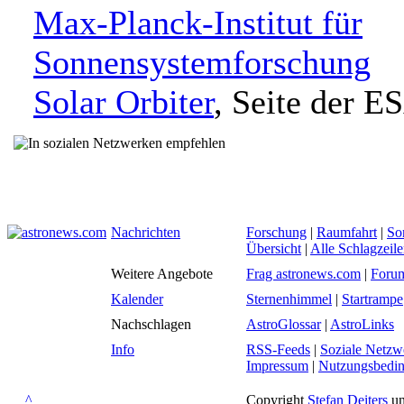
Max-Planck-Institut für
Sonnensystemforschung
Solar Orbiter
, Seite der E
Nachrichten
Forschung
|
Raumfahrt
|
So
Übersicht
|
Alle Schlagzeil
Weitere Angebote
Frag astronews.com
|
Foru
Kalender
Sternenhimmel
|
Startrampe
Nachschlagen
AstroGlossar
|
AstroLinks
Info
RSS-Feeds
|
Soziale Netzw
Impressum
|
Nutzungsbedi
^
Copyright
Stefan Deiters
un