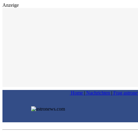
Anzeige
Home
|
Nachrichten
|
Frag astron