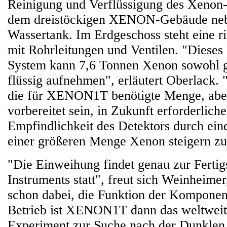
Reinigung und Verflüssigung des Xenon-
dem dreistöckigen XENON-Gebäude ne
Wassertank. Im Erdgeschoss steht eine ri
mit Rohrleitungen und Ventilen. "Diese
System kann 7,6 Tonnen Xenon sowohl g
flüssig aufnehmen", erläutert Oberlack. 
die für XENON1T benötigte Menge, aber
vorbereitet sein, in Zukunft erforderliche
Empfindlichkeit des Detektors durch ein
einer größeren Menge Xenon steigern zu
"Die Einweihung findet genau zur Fertig
Instruments statt", freut sich Weinheimer
schon dabei, die Funktion der Komponent
Betrieb ist XENON1T dann das weltweit
Experiment zur Suche nach der Dunklen 