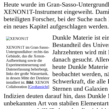
Heute wurde im Gran-Sasso-Untergrundla
XENON1T-Instrument eingeweiht. Damit 
beteiligten Forscher, bei der Suche nach
ein neues Kapitel aufgeschlagen werden.
Dunkle Materie ist ei
Bestandteil des Unive
XENON1T im Gran-Sasso-
Jahrzehnten wird mit
Untergrundlabor: rechts das
Gebäude, das die Xenon-
danach gesucht. Aller
Aufbereitung sowie die
Experimentsteuerung und
heute Dunkle Materie 
Datenerfassung beherbergt,
beobachtet werden, nä
links der große Wassertank,
in dessen Mitte der Detektor
Schwerkraft, die all
installiert ist.
Bild
: XENON
Collaboration
[
Großansicht
]
Sternen und Galaxien 
Indizien deuten darauf hin, dass Dunkle 
unbekannten Art von stabilen Elementart