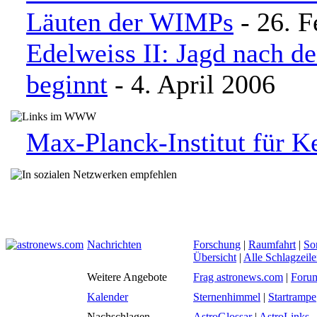
Läuten der WIMPs
- 26. F
Edelweiss II: Jagd nach 
beginnt
- 4. April 2006
Max-Planck-Institut für K
Nachrichten
Forschung
|
Raumfahrt
|
So
Übersicht
|
Alle Schlagzeil
Weitere Angebote
Frag astronews.com
|
Foru
Kalender
Sternenhimmel
|
Startrampe
Nachschlagen
AstroGlossar
|
AstroLinks