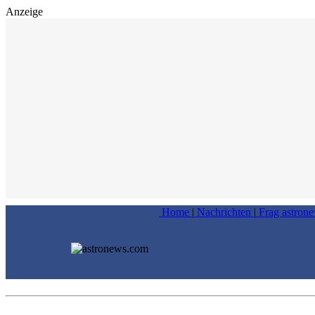
Anzeige
Home
|
Nachrichten
|
Frag astron