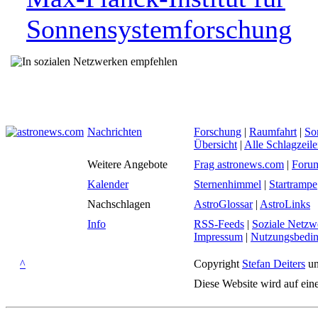
Sonnensystemforschung
Nachrichten
Forschung
|
Raumfahrt
|
So
Übersicht
|
Alle Schlagzeil
Weitere Angebote
Frag astronews.com
|
Foru
Kalender
Sternenhimmel
|
Startrampe
Nachschlagen
AstroGlossar
|
AstroLinks
Info
RSS-Feeds
|
Soziale Netzw
Impressum
|
Nutzungsbedi
^
Copyright
Stefan Deiters
un
Diese Website wird auf ein