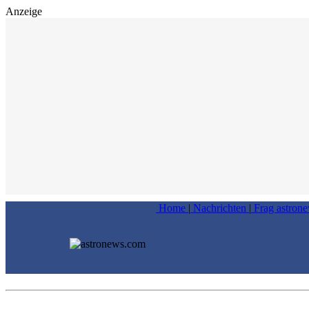
Anzeige
Home
|
Nachrichten
|
Frag astron