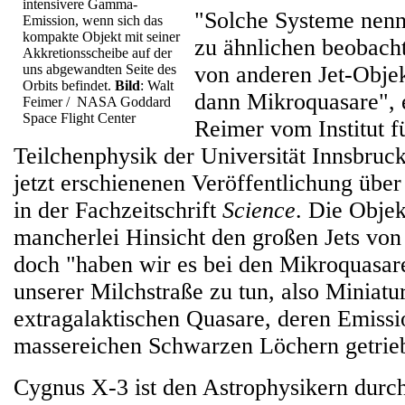
intensivere Gamma-
"Solche Systeme nenn
Emission, wenn sich das
kompakte Objekt mit seiner
zu ähnlichen beobac
Akkretionsscheibe auf der
uns abgewandten Seite des
von anderen Jet-Obje
Orbits befindet.
Bild
: Walt
dann Mikroquasare", e
Feimer / NASA Goddard
Space Flight Center
Reimer vom Institut f
Teilchenphysik der Universität Innsbruc
jetzt erschienenen Veröffentlichung übe
in der Fachzeitschrift
Science
. Die Obje
mancherlei Hinsicht den großen Jets von
doch "haben wir es bei den Mikroquasar
unserer Milchstraße zu tun, also Miniatu
extragalaktischen Quasare, deren Emiss
massereichen Schwarzen Löchern getrieb
Cygnus X-3 ist den Astrophysikern durch