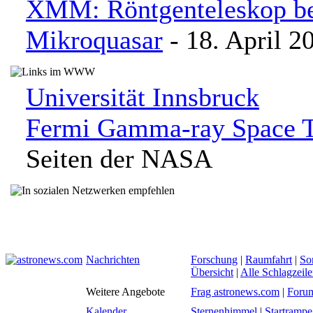
XMM: Röntgenteleskop be
Mikroquasar
- 18. April 2
Universität Innsbruck
Fermi Gamma-ray Space T
Seiten der NASA
Nachrichten
Forschung
|
Raumfahrt
|
So
Übersicht
|
Alle Schlagzeil
Weitere Angebote
Frag astronews.com
|
Foru
Kalender
Sternenhimmel
|
Startrampe