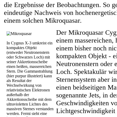
die Ergebnisse der Beobachtungen. So ge
eindeutige Nachweis von hochenergetisc
einem solchen Mikroquasar.
Der Mikroquasar Cygn
einem massereichen, 
In Cygnus X-3 umkreist ein
einem bisher noch nic
kompaktes Objekt
(entweder Neutronenstern
kompakten Objekt - 
oder Schwarzes Loch) mit
seiner Akkretionsscheibe
Neutronenstern oder
einen heißen, massereichen
Loch. Spektakulär wir
Stern. Die Gammastrahlung
(hier purpur illustriert) kann
Sternensystem aber i
als Resultat der
Wechselwirkung von
einen beidseitigen Ma
relativistischen Elektronen
sogenannte Jets, in d
außerhalb der
Akkretionsscheibe mit dem
Geschwindigkeiten vo
ultravioletten Lichtes des
massiven Sternes verstanden
Lichtgeschwindigkeit 
werden. Fermi sieht eine