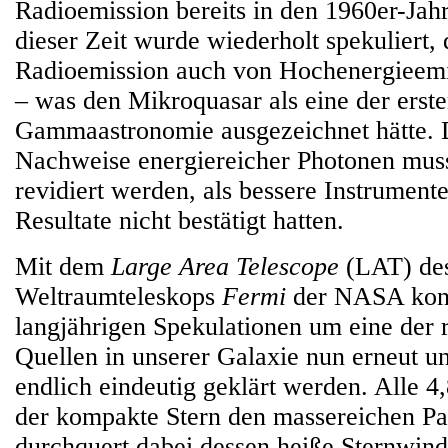
Radioemission bereits in den 1960er-Jahr
dieser Zeit wurde wiederholt spekuliert, 
Radioemission auch von Hochenergieemis
– was den Mikroquasar als eine der erst
Gammaastronomie ausgezeichnet hätte. 
Nachweise energiereicher Photonen muss
revidiert werden, als bessere Instrument
Resultate nicht bestätigt hatten.
Mit dem
Large Area Telescope
(LAT) de
Weltraumteleskops
Fermi
der NASA konn
langjährigen Spekulationen um eine der r
Quellen in unserer Galaxie nun erneut u
endlich eindeutig geklärt werden. Alle 4
der kompakte Stern den massereichen Pa
durchquert dabei dessen heiße Sternwind