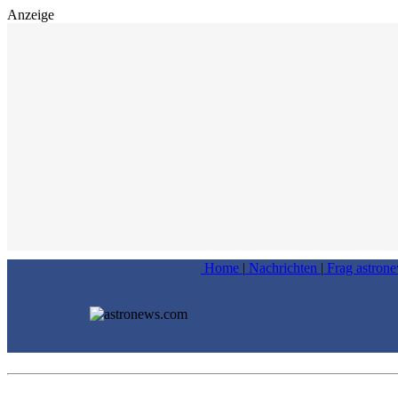
Anzeige
Home
|
Nachrichten
|
Frag astron