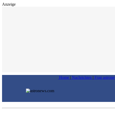
Anzeige
Home
|
Nachrichten
|
Frag astron