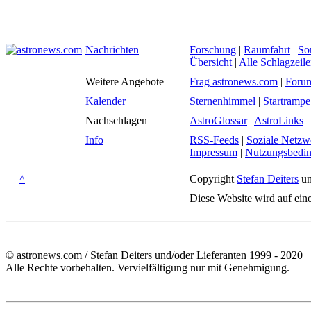
Nachrichten
Forschung
|
Raumfahrt
|
So
Übersicht
|
Alle Schlagzeil
Weitere Angebote
Frag astronews.com
|
Foru
Kalender
Sternenhimmel
|
Startrampe
Nachschlagen
AstroGlossar
|
AstroLinks
Info
RSS-Feeds
|
Soziale Netzw
Impressum
|
Nutzungsbedi
^
Copyright
Stefan Deiters
un
Diese Website wird auf ein
© astronews.com / Stefan Deiters und/oder Lieferanten 1999 - 2020
Alle Rechte vorbehalten. Vervielfältigung nur mit Genehmigung.