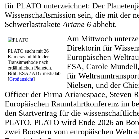
für PLATO unterzeichnet: Der Planetenjä
Wissenschaftsmission sein, die mit der 
Schwerlastrakete
Ariane 6
abhebt.
Am Mittwoch unterzei
Direktorin für Wissen
PLATO sucht mit 26
Europäischen Weltrau
Kameras mithilfe der
Transitmethode nach
ESA, Carole Mundell,
erdähnlichen Planeten.
Bild
: ESA / ATG medialab
für Weltraumtransport
[
Großansicht
]
Nielsen, und der Chi
Officer der Firma Arianespace, Steven R
Europäischen Raumfahrtkonferenz im be
den Startvertrag für die wissenschaftli
PLATO. PLATO wird Ende 2026 an Bor
zwei Boostern vom europäischen Weltra