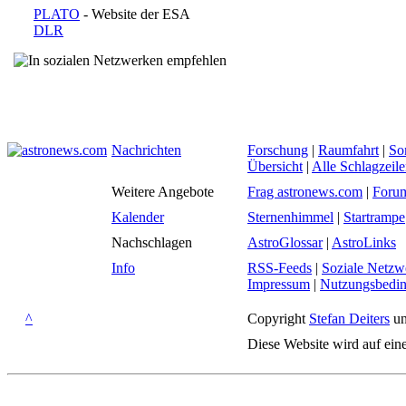
PLATO
- Website der ESA
DLR
Nachrichten
Forschung
|
Raumfahrt
|
So
Übersicht
|
Alle Schlagzeil
Weitere Angebote
Frag astronews.com
|
Foru
Kalender
Sternenhimmel
|
Startrampe
Nachschlagen
AstroGlossar
|
AstroLinks
Info
RSS-Feeds
|
Soziale Netzw
Impressum
|
Nutzungsbedi
^
Copyright
Stefan Deiters
un
Diese Website wird auf ein