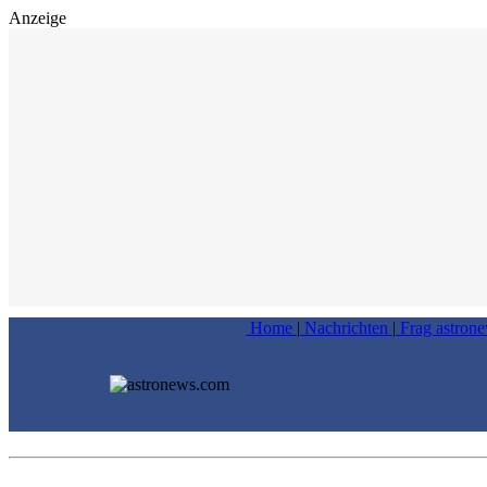
Anzeige
Home
|
Nachrichten
|
Frag astron