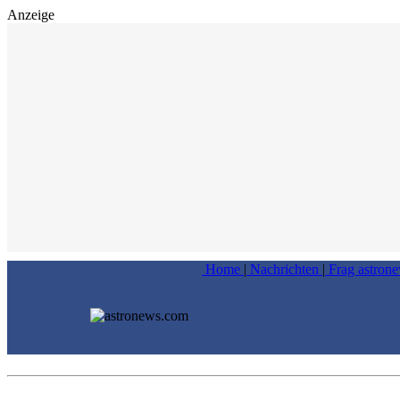
Anzeige
Home
|
Nachrichten
|
Frag astron