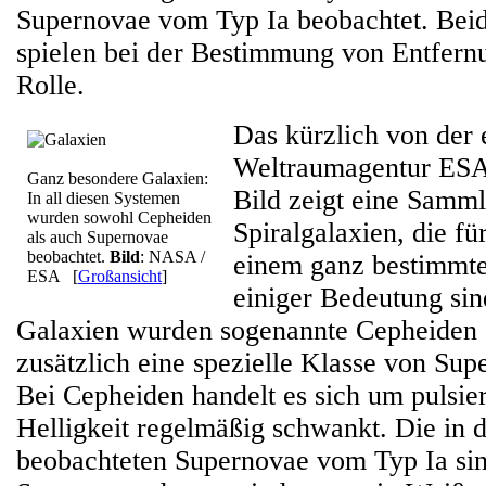
Supernovae vom Typ Ia beobachtet. Be
spielen bei der Bestimmung von Entfern
Rolle.
Das kürzlich von der
Weltraumagentur ESA 
Ganz besondere Galaxien:
Bild zeigt eine Samm
In all diesen Systemen
wurden sowohl Cepheiden
Spiralgalaxien, die f
als auch Supernovae
beobachtet.
Bild
: NASA /
einem ganz bestimmt
ESA
[
Großansicht
]
einiger Bedeutung sind
Galaxien wurden sogenannte Cepheiden 
zusätzlich eine spezielle Klasse von Sup
Bei Cepheiden handelt es sich um pulsie
Helligkeit regelmäßig schwankt. Die in 
beobachteten Supernovae vom Typ Ia si