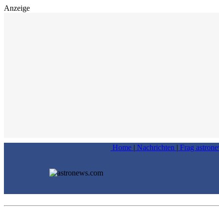
Anzeige
Home
|
Nachrichten
|
Frag astron