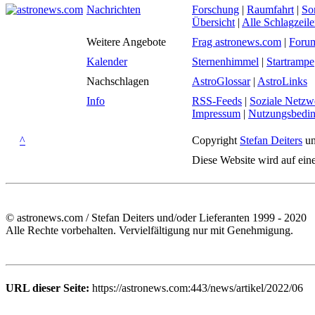
Nachrichten
Forschung
|
Raumfahrt
|
So
Übersicht
|
Alle Schlagzeil
Weitere Angebote
Frag astronews.com
|
Foru
Kalender
Sternenhimmel
|
Startrampe
Nachschlagen
AstroGlossar
|
AstroLinks
Info
RSS-Feeds
|
Soziale Netzw
Impressum
|
Nutzungsbedi
^
Copyright
Stefan Deiters
un
Diese Website wird auf ein
© astronews.com / Stefan Deiters und/oder Lieferanten 1999 - 2020
Alle Rechte vorbehalten. Vervielfältigung nur mit Genehmigung.
URL dieser Seite:
https://astronews.com:443/news/artikel/2022/06