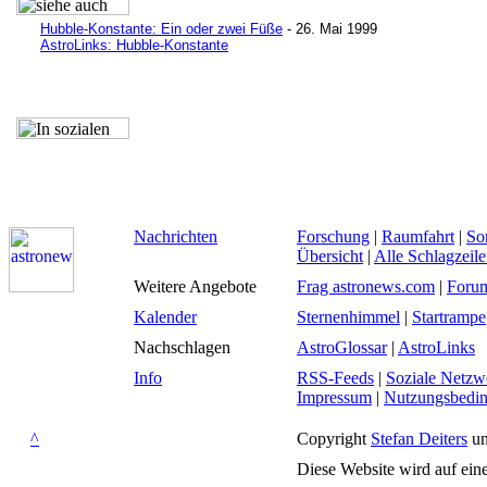
Hubble-Konstante: Ein oder zwei Füße
- 26. Mai 1999
AstroLinks: Hubble-Konstante
Nachrichten
Forschung
|
Raumfahrt
|
So
Übersicht
|
Alle Schlagzeil
Weitere Angebote
Frag astronews.com
|
Foru
Kalender
Sternenhimmel
|
Startrampe
Nachschlagen
AstroGlossar
|
AstroLinks
Info
RSS-Feeds
|
Soziale Netzw
Impressum
|
Nutzungsbedi
^
Copyright
Stefan Deiters
un
Diese Website wird auf ein