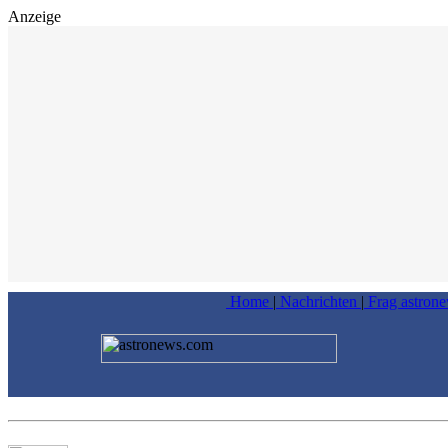
Anzeige
Home
|
Nachrichten
|
Frag astron