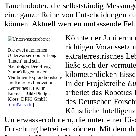
Tauchroboter, die selbstständig Messun
eine ganze Reihe von Entscheidungen au
können. Aktuell werden umfassende Feldt
Könnte der Jupitermo
richtigen Voraussetzu
Die zwei autonomen
extraterrestrisches L
Unterwasserroboter Leng
(hinten) und sein
ließe sich der vermut
Nachfolger DeepLeng
(vorne) liegen in der
kilometerdicken Eissc
Maritimen Explorationshalle
In der Projektreihe
Eu
am Robotics Innovation
Center des DFKI in
arbeitet das Robotics
Bremen.
Bild
: Philipp
Kloss, DFKI GmbH
des Deutschen Forsch
[
Großansicht
]
Künstliche Intelligen
Unterwasserrobotern, die unter einer Ei
Forschung betreiben können. Mit dem dri