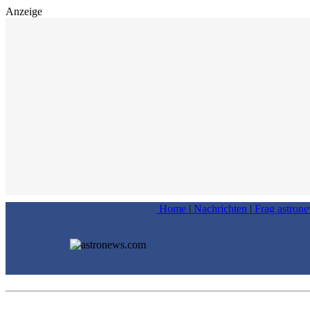
Anzeige
Home
|
Nachrichten
|
Frag astron