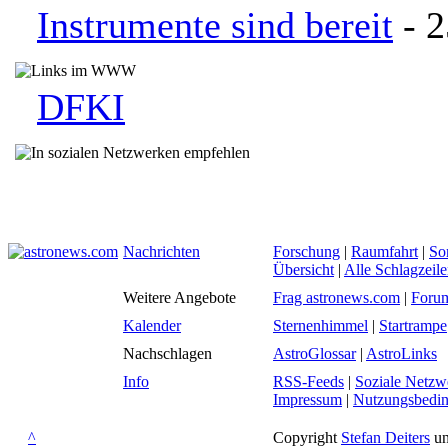
Instrumente sind bereit
- 2
DFKI
Nachrichten
Forschung
|
Raumfahrt
|
So
Übersicht
|
Alle Schlagzeil
Weitere Angebote
Frag astronews.com
|
Foru
Kalender
Sternenhimmel
|
Startrampe
Nachschlagen
AstroGlossar
|
AstroLinks
Info
RSS-Feeds
|
Soziale Netzw
Impressum
|
Nutzungsbedi
^
Copyright
Stefan Deiters
un