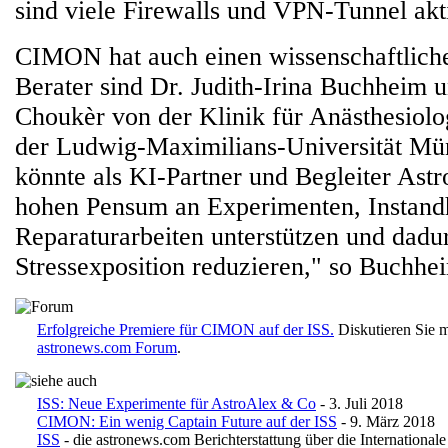
sind viele Firewalls und VPN-Tunnel akt
CIMON hat auch einen wissenschaftlich
Berater sind Dr. Judith-Irina Buchheim 
Choukèr von der Klinik für Anästhesiol
der Ludwig-Maximilians-Universität 
könnte als KI-Partner und Begleiter Astr
hohen Pensum an Experimenten, Instand
Reparaturarbeiten unterstützen und dadu
Stressexposition reduzieren," so Buchhe
Erfolgreiche Premiere für CIMON auf der ISS.
Diskutieren Sie m
astronews.com Forum
.
ISS: Neue Experimente für AstroAlex & Co
- 3. Juli 2018
CIMON: Ein wenig Captain Future auf der ISS
- 9. März 2018
ISS
- die astronews.com Berichterstattung über die International