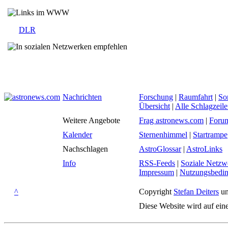
DLR
Nachrichten
Forschung
|
Raumfahrt
|
So
Übersicht
|
Alle Schlagzeil
Weitere Angebote
Frag astronews.com
|
Foru
Kalender
Sternenhimmel
|
Startrampe
Nachschlagen
AstroGlossar
|
AstroLinks
Info
RSS-Feeds
|
Soziale Netzw
Impressum
|
Nutzungsbedi
^
Copyright
Stefan Deiters
un
Diese Website wird auf ein