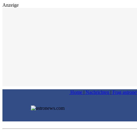
Anzeige
Home
|
Nachrichten
|
Frag astron