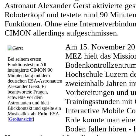
Astronaut Alexander Gerst aktivierte ges
Roboterkopf und testete rund 90 Minuten
Funktionen. Ohne eine Internetverbindun
CIMON allerdings aufgeschmissen.
Am 15. November 20
MEZ hielt das Missio
Bei seinem ersten
Bodenkontrollzentru
Funktionstest im All
interagierte CIMON 90
Hochschule Luzern d
Minuten lang mit dem
deutschen ESA-Astronauten
zweieinhalb Jahren in
Alexander Gerst. Er
Vorbereitungen und un
beantwortete Fragen,
schwebte vor dem
Trainingsstunden mi
Astronauten und hielt
Blickkontakt und spielte ein
Interactive Mobile C
Musikstück ab.
Foto
: ESA
Erde konnte man eine
[
Großansicht
]
Boden fallen hören - 