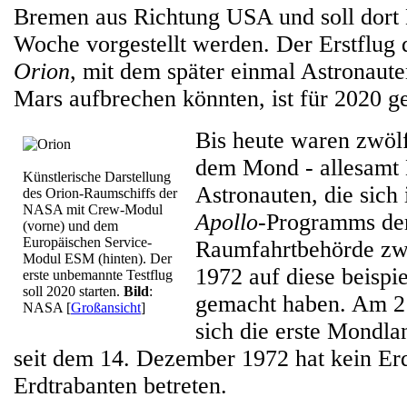
Bremen aus Richtung USA und soll dort 
Woche vorgestellt werden. Der Erstflug
Orion
, mit dem später einmal Astronau
Mars aufbrechen könnten, ist für 2020 ge
Bis heute waren zwöl
dem Mond - allesam
Künstlerische Darstellung
Astronauten, die sic
des Orion-Raumschiffs der
NASA mit Crew-Modul
Apollo
-Programms de
(vorne) und dem
Europäischen Service-
Raumfahrtbehörde zw
Modul ESM (hinten). Der
1972 auf diese beispie
erste unbemannte Testflug
soll 2020 starten.
Bild
:
gemacht haben. Am 21.
NASA
[
Großansicht
]
sich die erste Mondl
seit dem 14. Dezember 1972 hat kein E
Erdtrabanten betreten.