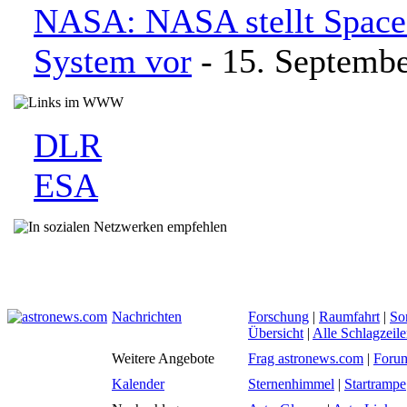
NASA: NASA stellt Space
System vor
- 15. Septemb
DLR
ESA
Nachrichten
Forschung
|
Raumfahrt
|
So
Übersicht
|
Alle Schlagzeil
Weitere Angebote
Frag astronews.com
|
Foru
Kalender
Sternenhimmel
|
Startrampe