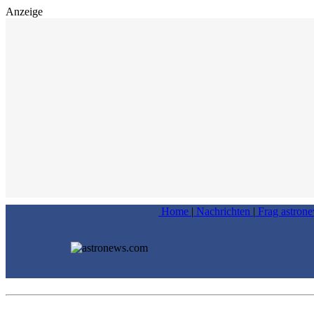
Anzeige
Home
|
Nachrichten
|
Frag astron