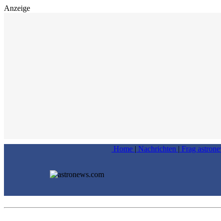
Anzeige
Home
|
Nachrichten
|
Frag astron