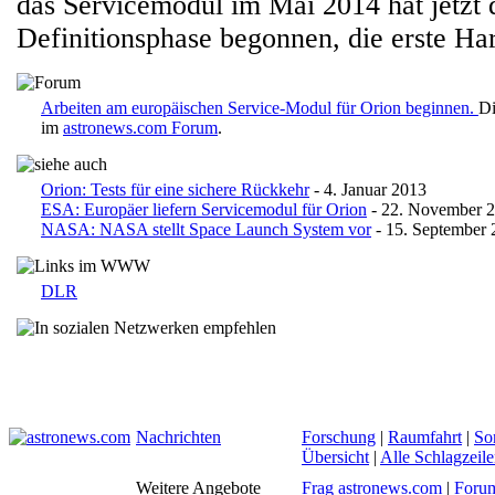
das Servicemodul im Mai 2014 hat jetzt di
Definitionsphase begonnen, die erste Ha
Arbeiten am europäischen Service-Modul für Orion beginnen.
Di
im
astronews.com Forum
.
Orion: Tests für eine sichere Rückkehr
- 4. Januar 2013
ESA: Europäer liefern Servicemodul für Orion
- 22. November 
NASA: NASA stellt Space Launch System vor
- 15. September 
DLR
Nachrichten
Forschung
|
Raumfahrt
|
So
Übersicht
|
Alle Schlagzeil
Weitere Angebote
Frag astronews.com
|
Foru