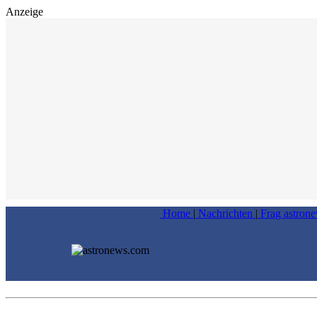
Anzeige
Home
|
Nachrichten
|
Frag astron