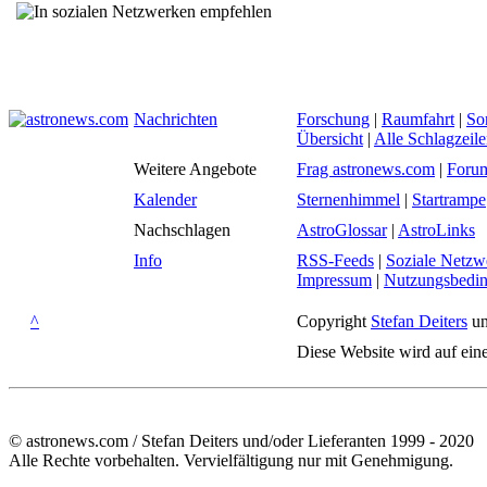
Nachrichten
Forschung
|
Raumfahrt
|
So
Übersicht
|
Alle Schlagzeil
Weitere Angebote
Frag astronews.com
|
Foru
Kalender
Sternenhimmel
|
Startrampe
Nachschlagen
AstroGlossar
|
AstroLinks
Info
RSS-Feeds
|
Soziale Netzw
Impressum
|
Nutzungsbedi
^
Copyright
Stefan Deiters
un
Diese Website wird auf ein
© astronews.com / Stefan Deiters und/oder Lieferanten 1999 - 2020
Alle Rechte vorbehalten. Vervielfältigung nur mit Genehmigung.