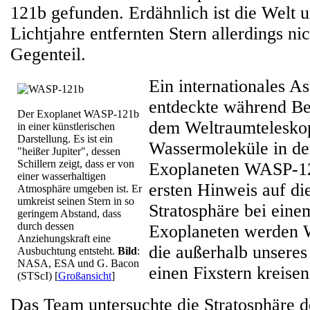
121b gefunden. Erdähnlich ist die Welt 
Lichtjahre entfernten Stern allerdings ni
Gegenteil.
Ein internationales 
entdeckte während B
Der Exoplanet WASP-121b
dem Weltraumtelesk
in einer künstlerischen
Darstellung. Es ist ein
Wassermoleküle in de
"heißer Jupiter", dessen
Schillern zeigt, dass er von
Exoplaneten WASP-12
einer wasserhaltigen
ersten Hinweis auf di
Atmosphäre umgeben ist. Er
umkreist seinen Stern in so
Stratosphäre bei eine
geringem Abstand, dass
durch dessen
Exoplaneten werden W
Anziehungskraft eine
die außerhalb unsere
Ausbuchtung entsteht.
Bild
:
NASA, ESA und G. Bacon
einen Fixstern kreisen
(STScI)
[
Großansicht
]
Das Team untersuchte die Stratosphäre 