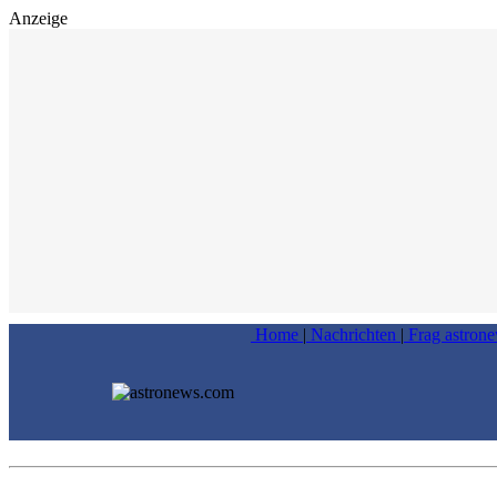
Anzeige
Home
|
Nachrichten
|
Frag astron