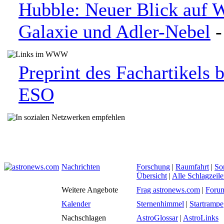
Hubble: Neuer Blick auf W
Galaxie und Adler-Nebel
-
Preprint des Fachartikels 
ESO
Nachrichten
Forschung
|
Raumfahrt
|
So
Übersicht
|
Alle Schlagzeil
Weitere Angebote
Frag astronews.com
|
Foru
Kalender
Sternenhimmel
|
Startrampe
Nachschlagen
AstroGlossar
|
AstroLinks