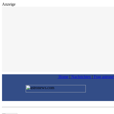
Anzeige
Home
|
Nachrichten
|
Frag astron