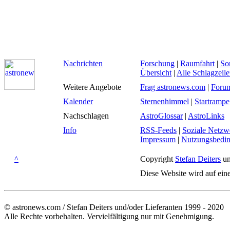
Nachrichten
Forschung
|
Raumfahrt
|
So
Übersicht
|
Alle Schlagzeil
Weitere Angebote
Frag astronews.com
|
Foru
Kalender
Sternenhimmel
|
Startrampe
Nachschlagen
AstroGlossar
|
AstroLinks
Info
RSS-Feeds
|
Soziale Netzw
Impressum
|
Nutzungsbedi
^
Copyright
Stefan Deiters
un
Diese Website wird auf ein
© astronews.com / Stefan Deiters und/oder Lieferanten 1999 - 2020
Alle Rechte vorbehalten. Vervielfältigung nur mit Genehmigung.