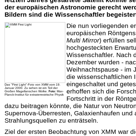
der europäischen Astronomie gerecht wer
Bildern sind die Wissenschaftler begeister
Die nun vorliegenden e
europäischen Röntgensa
Multi Mirror
) erfüllen se
hochgesteckten Erwartu
Wissenschaftler. Nach 
Dezember wurden - nac
Weihnachtspause - im 
die wissenschaftlichen 
eingeschaltet und gete
Das "First Light"-Foto von XMM vom 19.
Januar 2000. Zu sehen ist ein Teil der
erhoffen sich die Forsc
Großen Magellanschen Wolke.
Foto:
Max-
Planck-Institut für extraterrestrische Physik
Fortschritt in der Rönt
dazu beitragen könnte, die Natur von Neutro
Supernova-Überresten, Galaxienhaufen und
Strahlungsquellen zu enträtseln.
Ziel der ersten Beobachtung von XMM war d