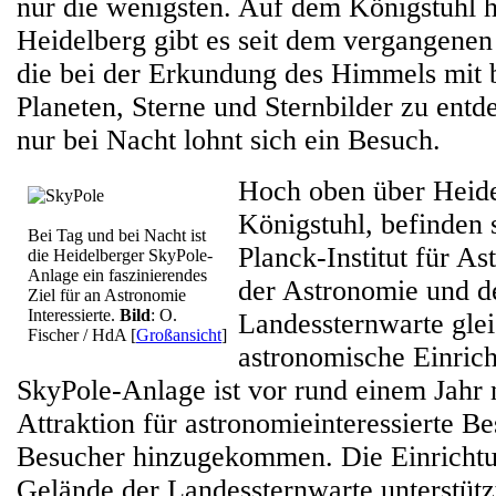
nur die wenigsten. Auf dem Königstuhl 
Heidelberg gibt es seit dem vergangenen
die bei der Erkundung des Himmels mit 
Planeten, Sterne und Sternbilder zu entd
nur bei Nacht lohnt sich ein Besuch.
Hoch oben über Heide
Königstuhl, befinden
Bei Tag und bei Nacht ist
Planck-Institut für A
die Heidelberger SkyPole-
Anlage ein faszinierendes
der Astronomie und d
Ziel für an Astronomie
Interessierte.
Bild
: O.
Landessternwarte gle
Fischer / HdA
[
Großansicht
]
astronomische Einrich
SkyPole-Anlage ist vor rund einem Jahr 
Attraktion für astronomieinteressierte B
Besucher hinzugekommen. Die Einricht
Gelände der Landessternwarte unterstützt