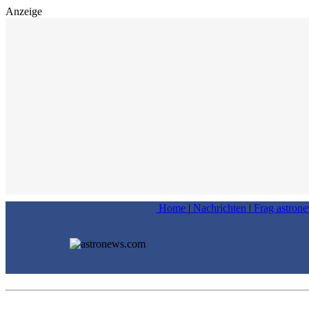
Anzeige
Home
|
Nachrichten
|
Frag astron