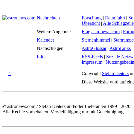
Nachrichten
Forschung
|
Raumfahrt
|
So
Übersicht
|
Alle Schlagzeil
Weitere Angebote
Frag astronews.com
|
Foru
Kalender
Sternenhimmel
|
Startrampe
Nachschlagen
AstroGlossar
|
AstroLinks
Info
RSS-Feeds
|
Soziale Netzw
Impressum
|
Nutzungsbedi
^
Copyright
Stefan Deiters
un
Diese Website wird auf ein
© astronews.com / Stefan Deiters und/oder Lieferanten 1999 - 2020
Alle Rechte vorbehalten. Vervielfältigung nur mit Genehmigung.