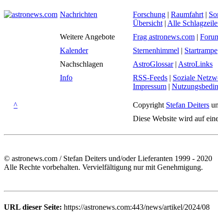
Nachrichten
Forschung
|
Raumfahrt
|
So
Übersicht
|
Alle Schlagzeil
Weitere Angebote
Frag astronews.com
|
Foru
Kalender
Sternenhimmel
|
Startrampe
Nachschlagen
AstroGlossar
|
AstroLinks
Info
RSS-Feeds
|
Soziale Netzw
Impressum
|
Nutzungsbedi
^
Copyright
Stefan Deiters
un
Diese Website wird auf ein
© astronews.com / Stefan Deiters und/oder Lieferanten 1999 - 2020
Alle Rechte vorbehalten. Vervielfältigung nur mit Genehmigung.
URL dieser Seite:
https://astronews.com:443/news/artikel/2024/08