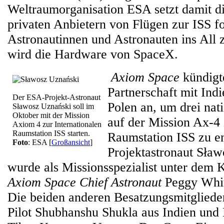
Weltraumorganisation ESA setzt damit d
privaten Anbietern von Flügen zur ISS fo
Astronautinnen und Astronauten ins All 
wird die Hardware von SpaceX.
Axiom Space
kündigte
Partnerschaft mit Ind
Der ESA-Projekt-Astronaut
Polen an, um drei nat
Sławosz Uznański soll im
Oktober mit der Mission
auf der Mission Ax-4 
Axiom 4 zur Internationalen
Raumstation ISS starten.
Raumstation ISS zu e
Foto
: ESA
[
Großansicht
]
Projektastronaut Sła
wurde als Missionsspezialist unter de
Axiom Space Chief Astronaut
Peggy Whit
Die beiden anderen Besatzungsmitgliede
Pilot Shubhanshu Shukla aus Indien und 