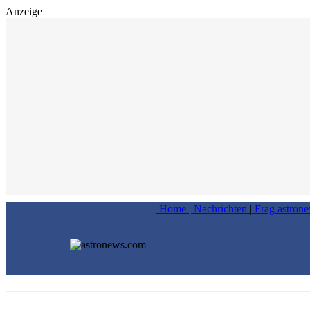
Anzeige
Home
|
Nachrichten
|
Frag astron