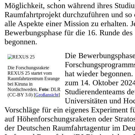
Möglichkeit, schon während ihres Studi
Raumfahrtprojekt durchzuführen und so e
alle Aspekte einer Mission zu erhalten. Je
Bewerbungsphase für die 16. Runde de
begonnen.
Die Bewerbungsphase
Forschungsprogramms
Die Forschungsrakete
hat wieder begonnen. 
REXUS 25 startet vom
Raumfahrtzentrum Esrange
zum 14. Oktober 202
bei Kiruna in
Nordschweden.
Foto
: DLR
Studierendenteams de
(CC-BY 3.0)
[
Großansicht
]
Universitäten und Ho
Vorschläge für ein eigenes Experiment f
auf Höhenforschungsraketen oder Strato
der Deutschen Raumfahrtagentur im Deu