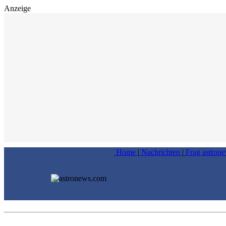
Anzeige
Home
|
Nachrichten
|
Frag astron