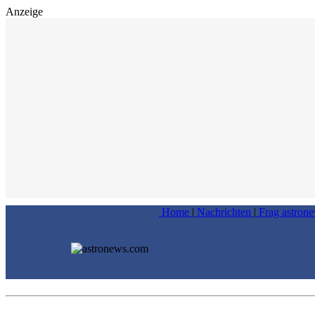
Anzeige
Home
|
Nachrichten
|
Frag astron