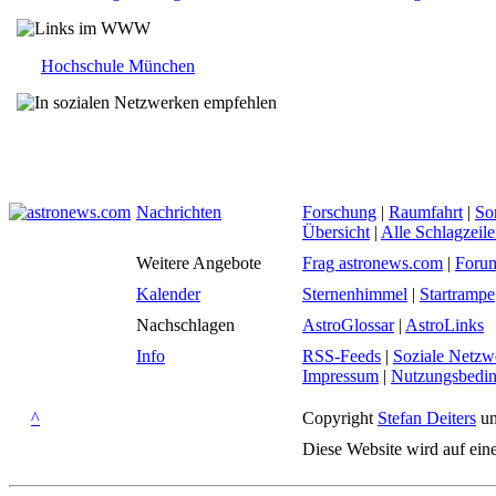
Hochschule München
Nachrichten
Forschung
|
Raumfahrt
|
So
Übersicht
|
Alle Schlagzeil
Weitere Angebote
Frag astronews.com
|
Foru
Kalender
Sternenhimmel
|
Startrampe
Nachschlagen
AstroGlossar
|
AstroLinks
Info
RSS-Feeds
|
Soziale Netzw
Impressum
|
Nutzungsbedi
^
Copyright
Stefan Deiters
un
Diese Website wird auf ein