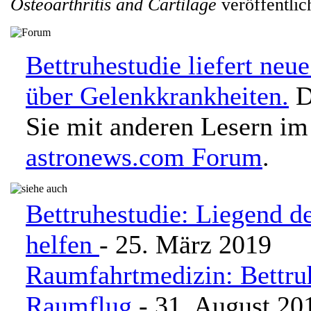
Osteoarthritis and Cartilage
veröffentlic
Bettruhestudie liefert neu
über Gelenkkrankheiten.
D
Sie mit anderen Lesern im
astronews.com Forum
.
Bettruhestudie: Liegend d
helfen
- 25. März 2019
Raumfahrtmedizin: Bettruh
Raumflug
- 31. August 20