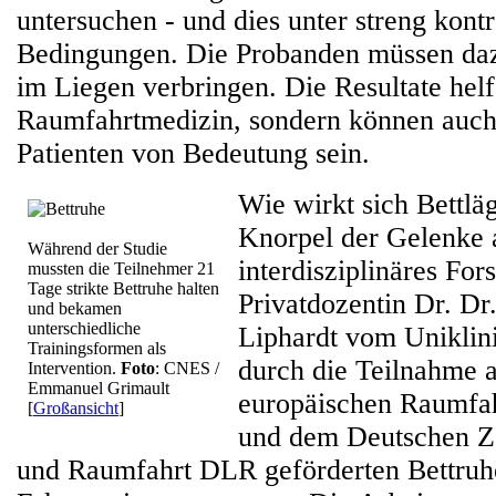
untersuchen - und dies unter streng kontr
Bedingungen. Die Probanden müssen d
im Liegen verbringen. Die Resultate helf
Raumfahrtmedizin, sondern können auch 
Patienten von Bedeutung sein.
Wie wirkt sich Bettläg
Knorpel der Gelenke 
Während der Studie
interdisziplinäres Fo
mussten die Teilnehmer 21
Tage strikte Bettruhe halten
Privatdozentin Dr. D
und bekamen
unterschiedliche
Liphardt vom Uniklin
Trainingsformen als
durch die Teilnahme a
Intervention.
Foto
: CNES /
Emmanuel Grimault
europäischen Raumfah
[
Großansicht
]
und dem Deutschen Ze
und Raumfahrt DLR geförderten Bettruh