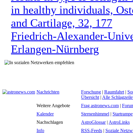
in healthy individuals, Ost
and Cartilage, 32, 177
Friedrich-Alexander-Unive
Erlangen-Nürnberg
Nachrichten
Forschung
|
Raumfahrt
|
So
Übersicht
|
Alle Schlagzeil
Weitere Angebote
Frag astronews.com
|
Foru
Kalender
Sternenhimmel
|
Startrampe
Nachschlagen
AstroGlossar
|
AstroLinks
Info
RSS-Feeds
|
Soziale Netzw