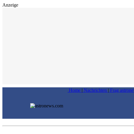
Anzeige
Home
|
Nachrichten
|
Frag astron